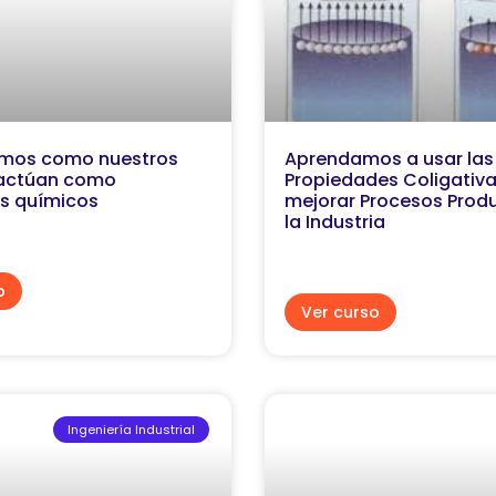
mos como nuestros
Aprendamos a usar las
 actúan como
Propiedades Coligativ
s químicos
mejorar Procesos Produ
la Industria
o
Ver curso
Ingeniería Industrial