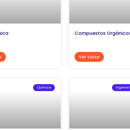
mica
Compuestos Orgánico
o
Ver curso
Química
Ingenier