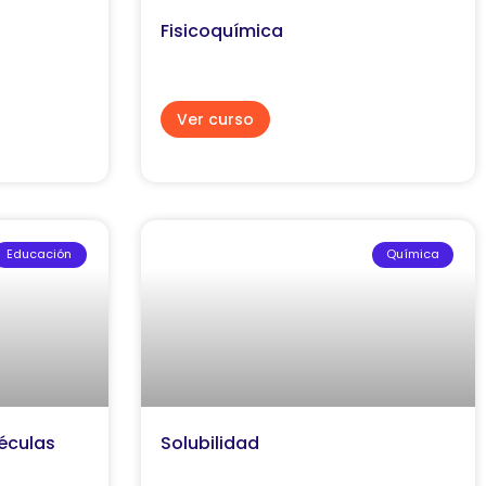
Fisicoquímica
Ver curso
Educación
Química
éculas
Solubilidad