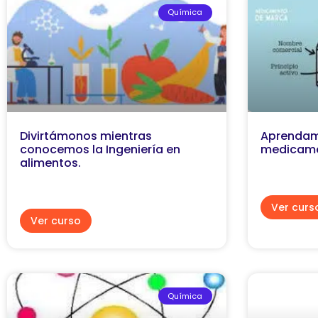
Química
Divirtámonos mientras
Aprendam
conocemos la Ingeniería en
medicame
alimentos.
Ver curs
Ver curso
Química