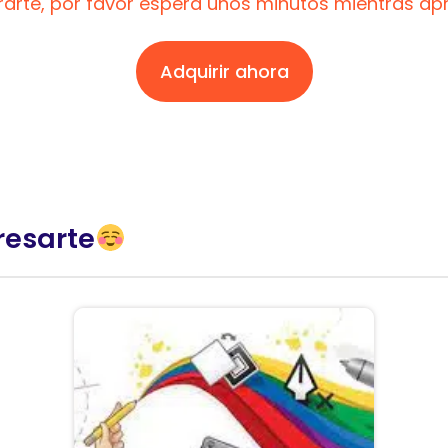
trarte, por favor espera unos minutos mientras a
Adquirir ahora
resarte