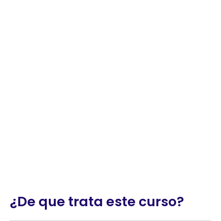
mejorar Procesos
Productivos en la
Industria
¿De que trata este curso?