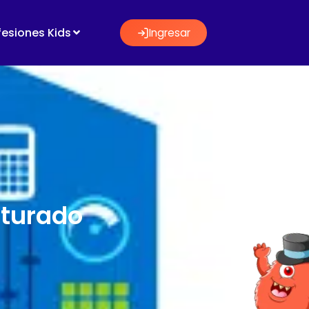
fesiones Kids
Ingresar
cturado