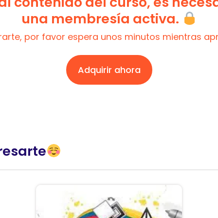
l contenido del curso, es neces
una membresía activa.
trarte, por favor espera unos minutos mientras a
Adquirir ahora
resarte