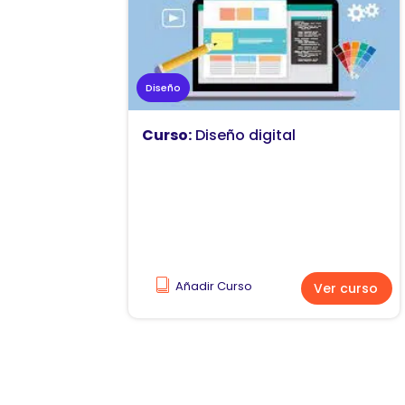
Diseño
Curso:
Diseño digital
Añadir Curso
Ver curso