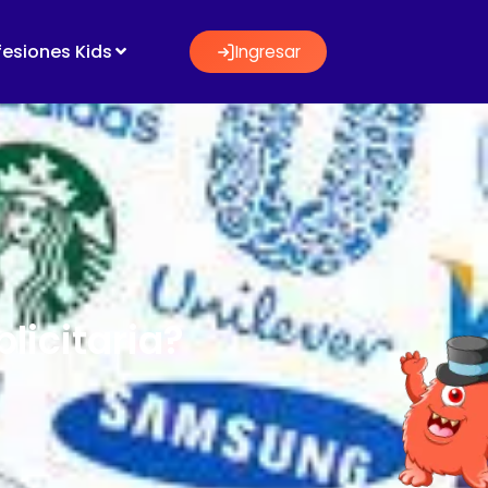
fesiones Kids
Ingresar
licitaria?