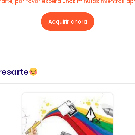
trarte, por favor espera unos minutos mientras a
Adquirir ahora
resarte