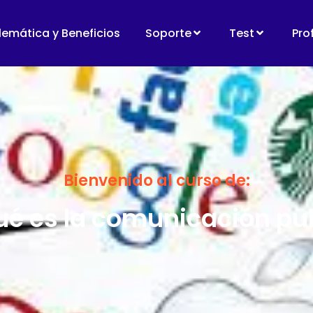
lemática y Beneficios
Soporte
Test
Pro
Bienvenido al curso de:
é es la comunicación pub