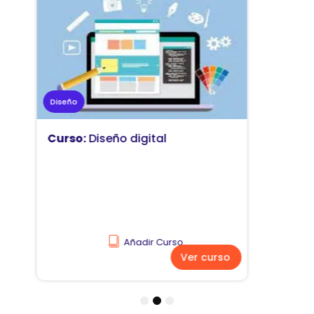
Marketing
Curso:
Diseño y comunicación
visual
Añadir Curso
Ver curso
1
2
3