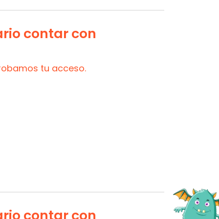
ario contar con
probamos tu acceso.
ario contar con