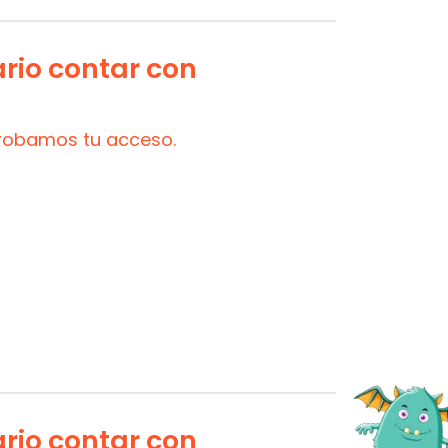
ario contar con
probamos tu acceso.
ario contar con