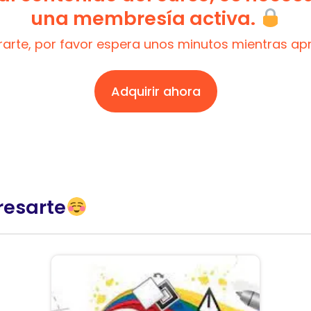
una membresía activa.
trarte, por favor espera unos minutos mientras a
Adquirir ahora
resarte