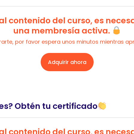
l contenido del curso, es neces
una membresía activa.
trarte, por favor espera unos minutos mientras a
Adquirir ahora
es? Obtén tu certificado
l contenido del curso, es neces