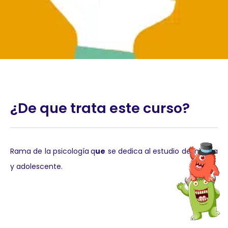
¿De que trata este curso?
Rama de la psicología
q
ue
se dedica al estudio del niño/a
y adolescente.