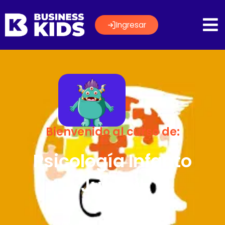
Ingresar
Bienvenido al curso de:
Psicología Infanto
Juvenil