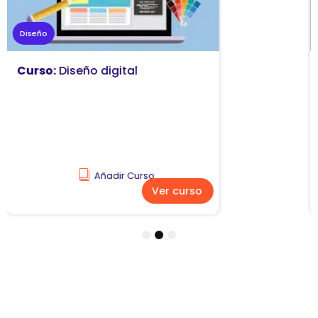
Marketing
Curso:
Diseño y comunicación
visual
Añadir Curso
Ver curso
1
2
3