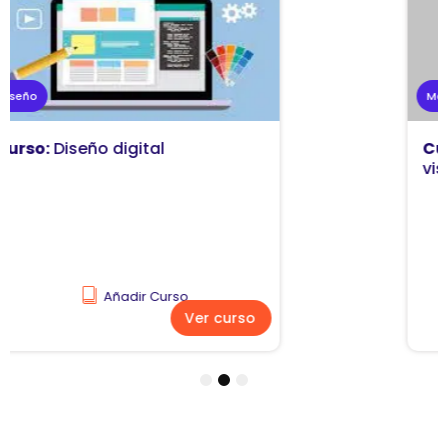
Marketing
Curso:
Diseño y comunicación
visual
Añadir Curso
Ver curso
1
2
3