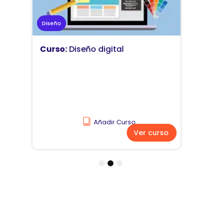
Marketing
Curso:
Diseño y comunicación
visual
Añadir Curso
Ver curso
1
2
3