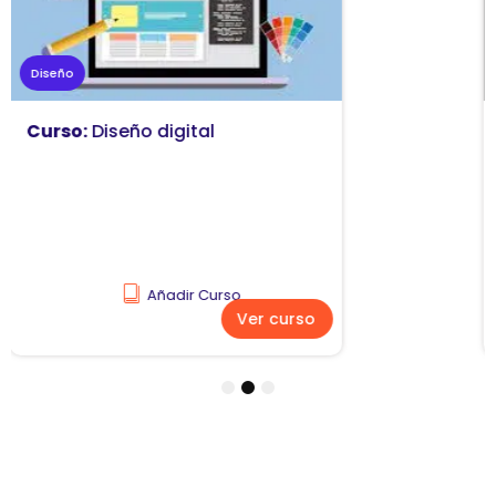
Marketing
Curso:
Diseño y comunicación
visual
Añadir Curso
Ver curso
1
2
3