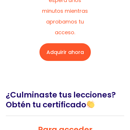
espera unos
minutos mientras
aprobamos tu
acceso.
Adquirir ahora
¿Culminaste tus lecciones?
Obtén tu certificado
Para acceder