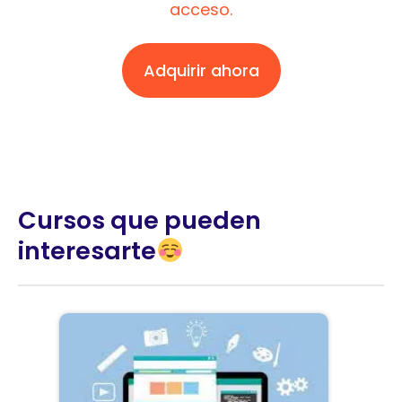
acceso.
Adquirir ahora
Cursos que pueden
interesarte