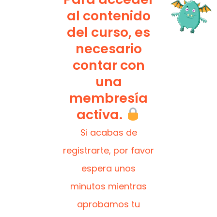
al contenido
del curso, es
necesario
contar con
una
membresía
activa.
Si acabas de
registrarte, por favor
espera unos
minutos mientras
aprobamos tu