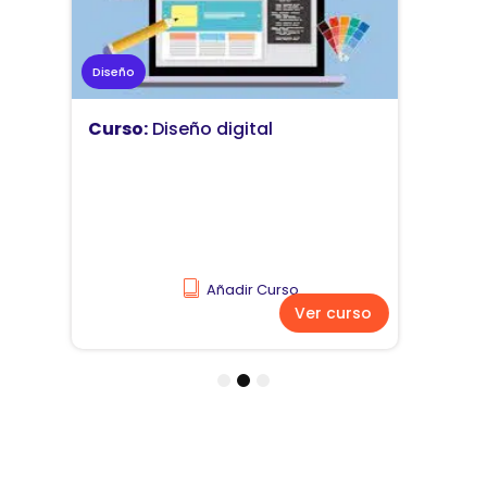
Marketing
Curso:
Diseño y comunicación
visual
Añadir Curso
Ver curso
1
2
3