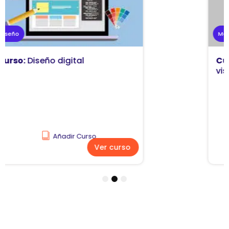
Marketing
Curso:
Diseño y comunicación
visual
Añadir Curso
Ver curso
1
2
3