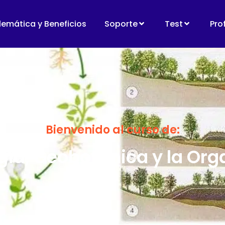
lemática y Beneficios
Soporte
Test
Pro
Bienvenido al curso de:
gía, Geobotánica y la Org