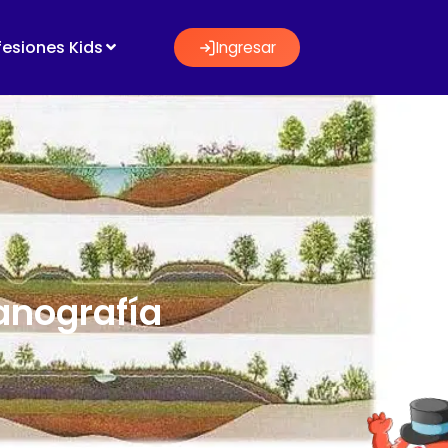
fesiones Kids
Ingresar
anografía