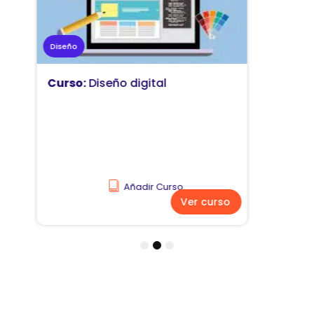
Marketing
Curso:
Diseño y comunicación
visual
Añadir Curso
Ver curso
1
2
3