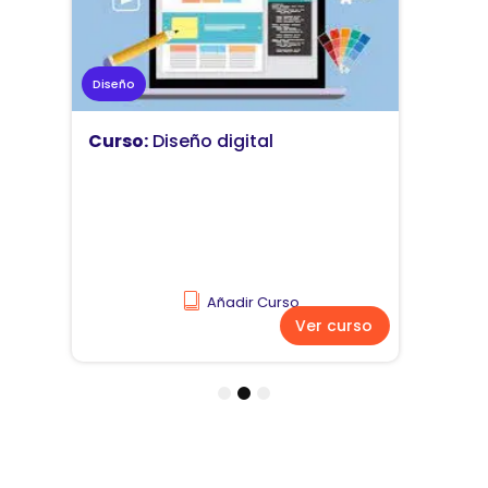
Marketing
Curso:
Diseño y comunicación
visual
Añadir Curso
Ver curso
1
2
3