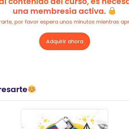
l contenido del curso, es neces
una membresía activa.
trarte, por favor espera unos minutos mientras a
Adquirir ahora
resarte