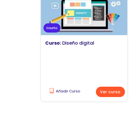
Diseño
Curso:
Diseño digital
Añadir Curso
Ver curso