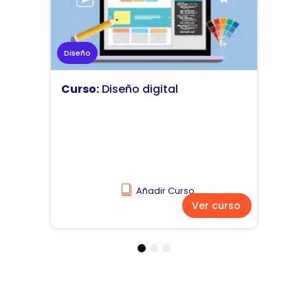
Marketing
Curso:
Diseño y comunicación
visual
Añadir Curso
Ver curso
1
2
3