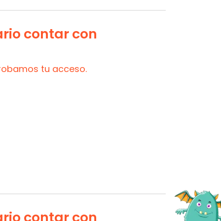
ario contar con
probamos tu acceso.
ario contar con