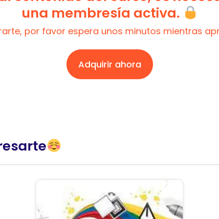
una membresía activa.
trarte, por favor espera unos minutos mientras a
Adquirir ahora
resarte