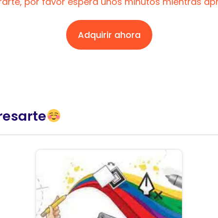
trarte, por favor espera unos minutos mientras a
Adquirir ahora
resarte